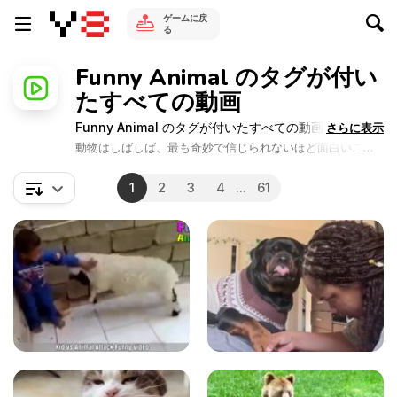
ゲームに戻
る
Funny Animal のタグが付い
たすべての動画
Funny Animal のタグが付いたすべての動画
さらに表示
動物はしばしば、最も奇妙で信じられないほど面白いこと
をします。これらの面白い動物のビデオは、Y8 Gamesで
のみ見られます。犬がピーナッツバターを食べようとして
1
2
3
4
...
61
いるのを見て、バスタブで猫たちがおしゃべりするのを見
て、そして他の面白い動物のビデオを見てください。