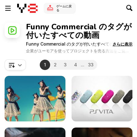
ゲームに戻
る
Funny Commercial のタグが
付いたすべての動画
Funny Commercial のタグが付いたすべての動画
さらに表示
企業がユーモアを使ってプロジェクトを売る方法をご覧く
ださい。これらの面白いコマーシャルビデオはY8 Games
によって提供されています。そのビデオは面白いことをし
1
2
3
4
...
33
ている猫を使って楽しい要素を作り出す方法を示していま
す。大手ブランドは、面白い瞬間から経験した喜びに自分
の商品をリンクさせたいと考えています。