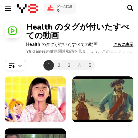
ゲームに戻
る
Health のタグが付いたすべ
ての動画
Health のタグが付いたすべての動画
さらに表示
Y8 Gamesの健康関連動画を見ましょう。このコレクショ
ンには、健康に関する情報を説明する一般的なビデオと、
健康に関心のある企業の多くのマーケティングビデオがあ
1
2
3
4
5
ります。例えば、ある特定の分野の医学における研究を促
進する基盤。