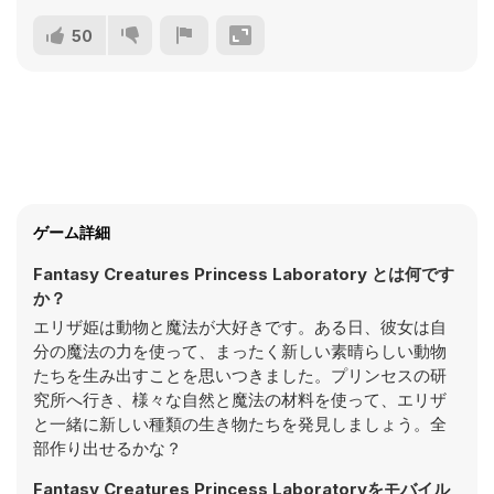
50
ゲーム詳細
Fantasy Creatures Princess Laboratory とは何です
か？
エリザ姫は動物と魔法が大好きです。ある日、彼女は自
分の魔法の力を使って、まったく新しい素晴らしい動物
たちを生み出すことを思いつきました。プリンセスの研
究所へ行き、様々な自然と魔法の材料を使って、エリザ
と一緒に新しい種類の生き物たちを発見しましょう。全
部作り出せるかな？
Fantasy Creatures Princess Laboratoryをモバイル