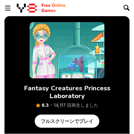
Fantasy Creatures Princess
Laboratory
6.3
14,117 回再生しました
フルスクリーンでプレイ