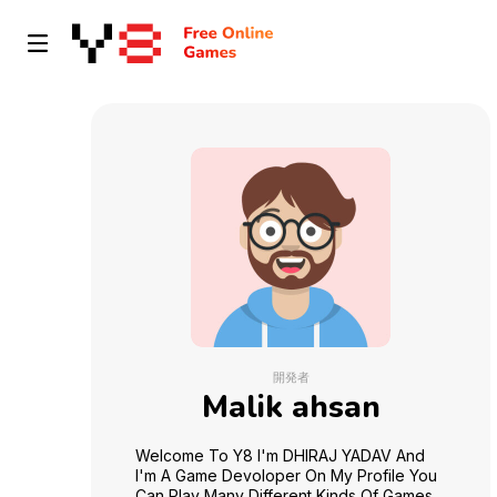
開発者
Malik ahsan
Welcome To Y8 I'm DHIRAJ YADAV And
I'm A Game Devoloper On My Profile You
Can Play Many Different Kinds Of Games