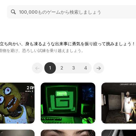
に立ち向かい、身も凍るような出来事に勇気を振り絞って挑みましょう！
怪物を避け、恐ろしい試練を乗り越えましょう。
1
2
3
4