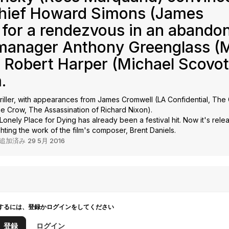
Chief Howard Simons (James
r for a rendezvous in an abando
 manager Anthony Greenglass (
 Robert Harper (Michael Scovott
.
hriller, with appearances from James Cromwell (LA Confidential, The
he Crow, The Assassination of Richard Nixon).
onely Place for Dying has already been a festival hit. Now it's relea
hting the work of the film's composer, Brent Daniels.
追加済み
29 5月 2016
するには、登録かログインをしてください
登録
ログイン