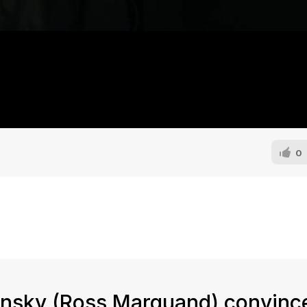
0
insky (Ross Marquand) convinc