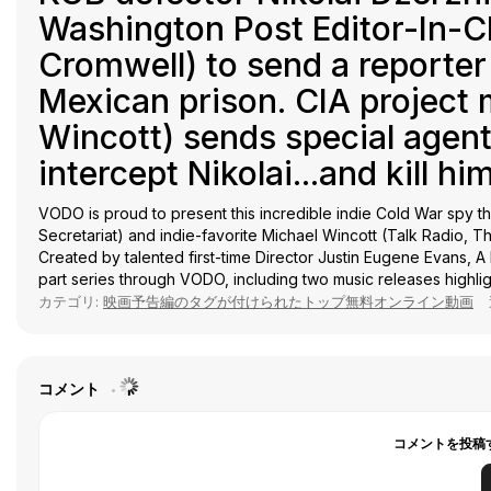
Washington Post Editor-In-
Cromwell) to send a reporte
Mexican prison. CIA project
Wincott) sends special agent
intercept Nikolai...and kill him
VODO is proud to present this incredible indie Cold War spy t
Secretariat) and indie-favorite Michael Wincott (Talk Radio, T
Created by talented first-time Director Justin Eugene Evans, A L
part series through VODO, including two music releases highlig
カテゴリ:
映画予告編のタグが付けられたトップ無料オンライン動画
コメント
コメントを投稿