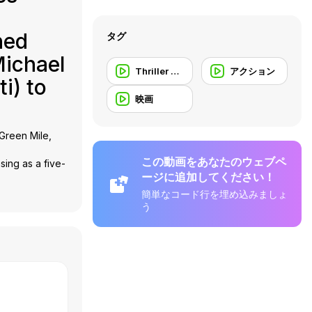
ned
タグ
Michael
Thriller Trailer
アクション
i) to
映画
 Green Mile,
この動画をあなたのウェブペ
sing as a five-
ージに追加してください！
簡単なコード行を埋め込みましょ
う