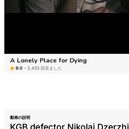
A Lonely Place for Dying
8.0
2,433 回見ました
動画の説明
KGB defector Nikolai Dzerzh