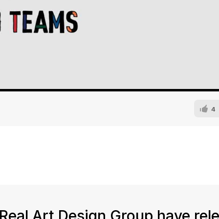
4
Real Art Design Group have rel