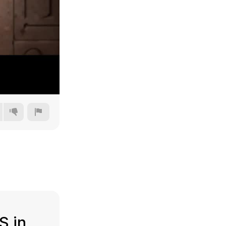
240p
360p
480p
720p
S in