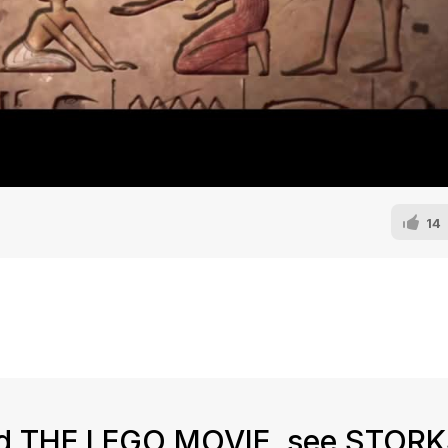
14
red THE LEGO MOVIE, see STORK