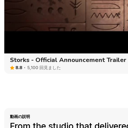
Storks - Official Announcement Trailer
8.8
5,100 回見ました
動画の説明
From the studio that delive