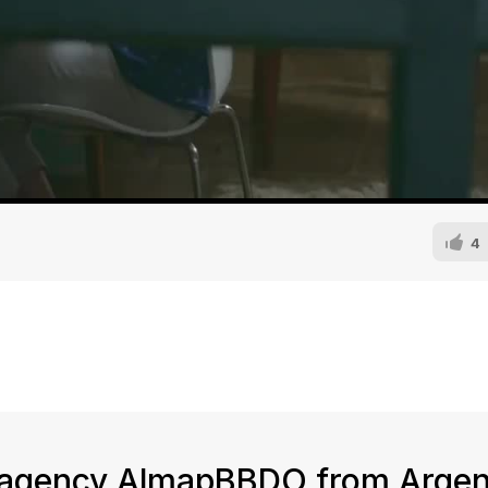
4
 agency AlmapBBDO from Argen