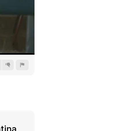
240p
360p
480p
720p
tina