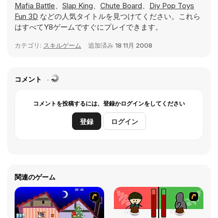
Mafia Battle
、
Slap King
、
Chute Board
、
Diy Pop Toys
Fun 3D
などの人気タイトルを見つけてください。これら
はすべてY8ゲームですぐにプレイできます。
カテゴリ:
スキルゲーム
追加済み
18 11月 2008
コメント
コメントを投稿するには、登録かログインをしてください
登録
ログイン
関連のゲーム