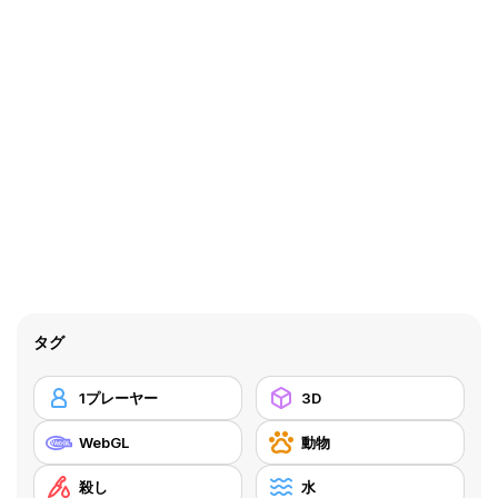
タグ
1プレーヤー
3D
WebGL
動物
殺し
水