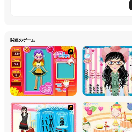
関連のゲーム