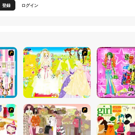
登録
ログイン