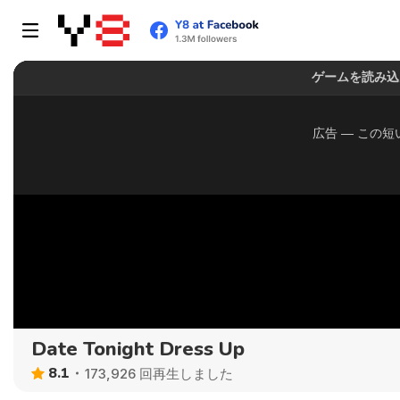
Date Tonight Dress Up
8.1
173,926 回再生しました