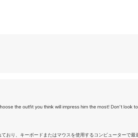
hoose the outfit you think will impress him the most! Don't look t
イ用に設計されており、キーボードまたはマウスを使用するコンピューターで