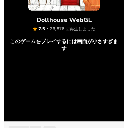
Dollhouse WebGL
7.5
36,876 回再生しました
このゲームをプレイするには画面が小さすぎま
す