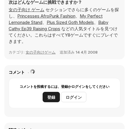
次はどんなゲームに挑戦できますか？
女の子向け ゲーム
セクションでさらに多くのゲームを探
し、
Princesses AfroPunk Fashion
、
My Perfect
Lemonade Stand
、
Plus Sized Goth Models
、
Baby
Cathy Ep39 Raising Crops
などの人気タイトルを見つけ
てください。これらはすべてY8ゲームですぐにプレイで
きます。
カテゴリ:
女の子向けゲーム
追加済み
14 4月 2008
コメント
コメントを投稿するには、登録かログインをしてください
登録
ログイン