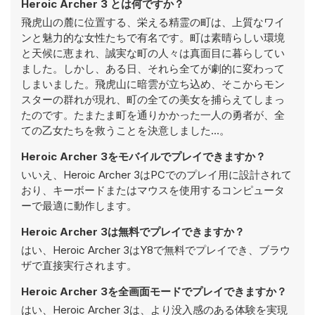
Heroic Archer 3 とは何ですか？
飛虎山の麓に位置する、栄える精霊の町は、上質なワイ
ンと魅力的な女性たちで有名です。町は素晴らしい環境
と天候に恵まれ、誠実な町の人々は真面目に暮らしてい
ました。しかし、ある日、それら全てが劇的に変わって
しまいました。飛虎山に暗雲が立ち込め、そこからモン
スターの群れが現れ、町の全ての美女を捕らえてしまっ
たのです。たまたま町を通りかかった一人の勇者が、全
ての乙女たちを救うことを決意しました…。
Heroic Archer 3をモバイルでプレイできますか？
いいえ、Heroic Archer 3はPCでのプレイ用に設計されて
おり、キーボードまたはマウスを使用するコンピュータ
ーで最適に動作します。
Heroic Archer 3は無料でプレイできますか？
はい、Heroic Archer 3はY8で無料でプレイでき、ブラウ
ザで直接実行されます。
Heroic Archer 3を全画面モードでプレイできますか？
はい、Heroic Archer 3は、より没入感のある体験を実現