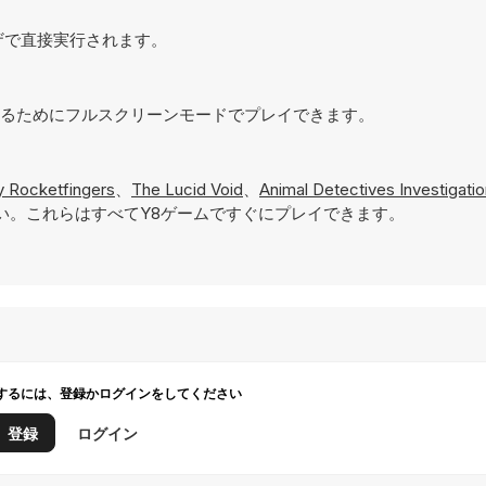
ラウザで直接実行されます。
を実現するためにフルスクリーンモードでプレイできます。
y Rocketfingers
、
The Lucid Void
、
Animal Detectives Investigati
い。これらはすべてY8ゲームですぐにプレイできます。
するには、登録かログインをしてください
登録
ログイン