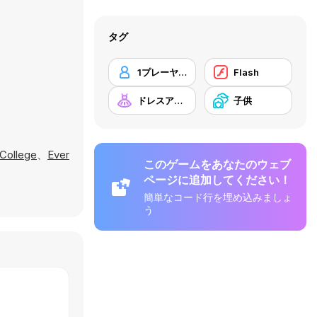
タグ
1プレーヤー
Flash
ドレスアップ
子供
 College
、
Ever
このゲームをあなたのウェブ
ページに追加してください！
簡単なコード行を埋め込みましょ
う