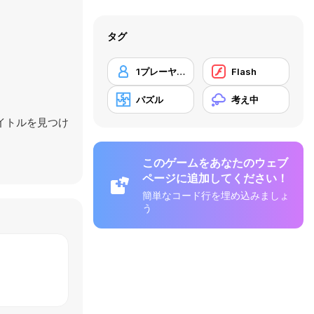
タグ
1プレーヤー
Flash
パズル
考え中
イトルを見つけ
このゲームをあなたのウェブ
ページに追加してください！
簡単なコード行を埋め込みましょ
う