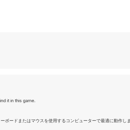
ind it in this game.
おり、キーボードまたはマウスを使用するコンピューターで最適に動作し