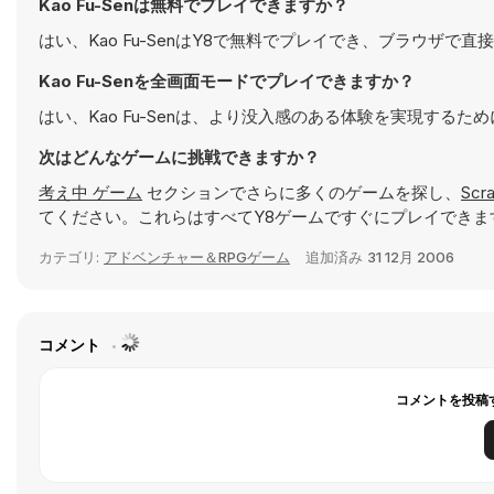
Kao Fu-Senは無料でプレイできますか？
はい、Kao Fu-SenはY8で無料でプレイでき、ブラウザで
Kao Fu-Senを全画面モードでプレイできますか？
はい、Kao Fu-Senは、より没入感のある体験を実現する
次はどんなゲームに挑戦できますか？
考え中 ゲーム
セクションでさらに多くのゲームを探し、
Scr
てください。これらはすべてY8ゲームですぐにプレイできま
カテゴリ:
アドベンチャー＆RPGゲーム
追加済み
31 12月 2006
コメント
コメントを投稿