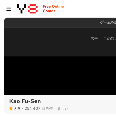
Kao Fu-Sen
7.4
254,407 回再生しました