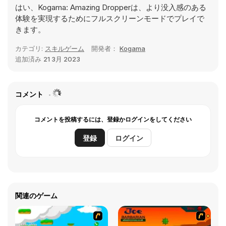
はい、Kogama: Amazing Dropperは、より没入感のある
体験を実現するためにフルスクリーンモードでプレイで
きます。
カテゴリ:
スキルゲーム
開発者：
Kogama
追加済み
21 3月 2023
コメント
コメントを投稿するには、登録かログインをしてください
登録
ログイン
関連のゲーム