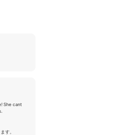
e! She cant
s.
します。