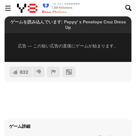
832
ゲーム詳細