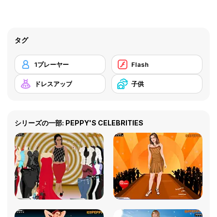
タグ
1プレーヤー
Flash
ドレスアップ
子供
シリーズの一部: PEPPY'S CELEBRITIES