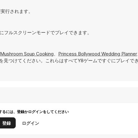
直接実行されます。
ためにフルスクリーンモードでプレイできます。
Mushroom Soup Cooking
、
Princess Bollywood Wedding Planner
を見つけてください。これらはすべてY8ゲームですぐにプレイで
するには、登録かログインをしてください
登録
ログイン