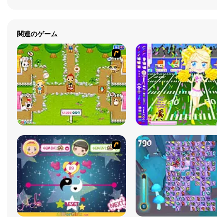
関連のゲーム