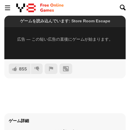
855
ゲーム詳細