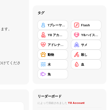
タグ
1プレーヤー
Flash
します。
Y8 アカウント
Y8ハイスコア
アドレナリン
サメ
動物
殺し
つけてくださ
水
血
魚
リーダーボード
によって供給されました
Y8 Account