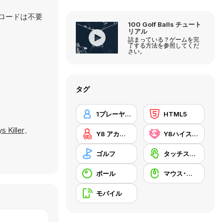
ンロードは不要
100 Golf Balls チュート
リアル
詰まっている？ゲームを完
了する方法を参照してくだ
さい。
タグ
1プレーヤー
HTML5
 Killer
、
Y8 アカウント
Y8ハイスコア
ゴルフ
タッチスクリーン
ボール
マウス･スキル
モバイル