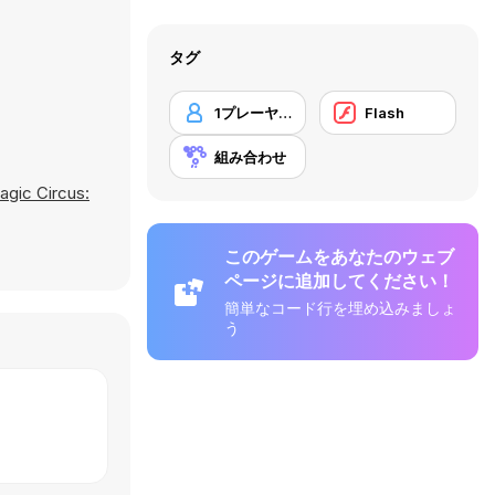
タグ
1プレーヤー
Flash
組み合わせ
agic Circus:
このゲームをあなたのウェブ
ページに追加してください！
簡単なコード行を埋め込みましょ
う