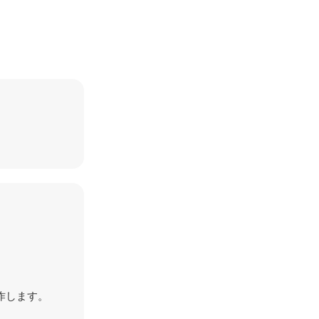
動作します。