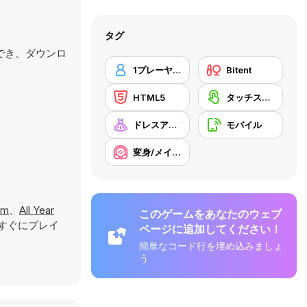
タグ
行でき、ダウンロ
1プレーヤー
Bitent
HTML5
タッチスクリーン
ドレスアップ
モバイル
変身/メイクアップ
am
、
All Year
このゲームをあなたのウェブ
すぐにプレイ
ページに追加してください！
簡単なコード行を埋め込みましょ
う