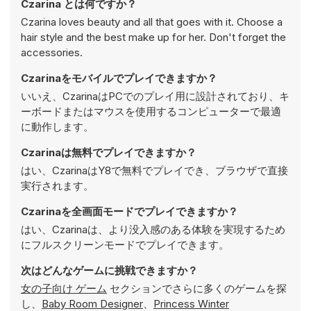
Czarina とは何ですか？
Czarina loves beauty and all that goes with it. Choose a
hair style and the best make up for her. Don't forget the
accessories.
Czarinaをモバイルでプレイできますか？
いいえ、CzarinaはPCでのプレイ用に設計されており、キ
ーボードまたはマウスを使用するコンピューターで最適
に動作します。
Czarinaは無料でプレイできますか？
はい、CzarinaはY8で無料でプレイでき、ブラウザで直接
実行されます。
Czarinaを全画面モードでプレイできますか？
はい、Czarinaは、より没入感のある体験を実現するため
にフルスクリーンモードでプレイできます。
次はどんなゲームに挑戦できますか？
女の子向け ゲーム
セクションでさらに多くのゲームを探
し、
Baby Room Designer
、
Princess Winter