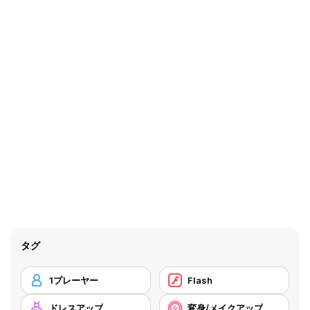
タグ
1プレーヤー
Flash
ドレスアップ
変身/メイクアップ