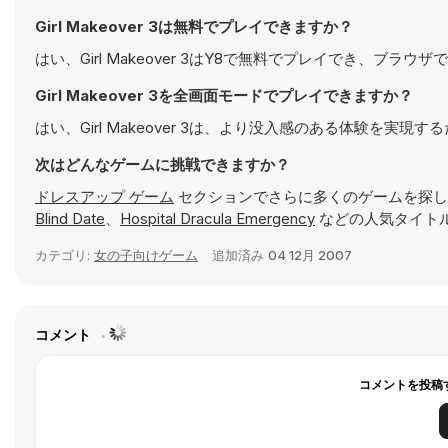
Girl Makeover 3は無料でプレイできますか？
はい、Girl Makeover 3はY8で無料でプレイでき、ブラ
Girl Makeover 3を全画面モードでプレイできますか？
はい、Girl Makeover 3は、より没入感のある体験を
次はどんなゲームに挑戦できますか？
ドレスアップ ゲーム
セクションでさらに多くのゲームを探し
Blind Date
、
Hospital Dracula Emergency
などの人気タイト
カテゴリ:
女の子向けゲーム
追加済み
04 12月 2007
コメント
コメントを投稿