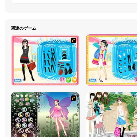
関連のゲーム