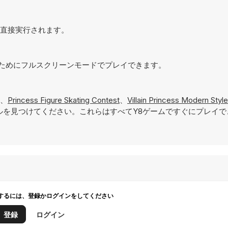
ウザで直接実行されます。
実現するためにフルスクリーンモードでプレイできます。
、
Princess Figure Skating Contest
、
Villain Princess Modern Styl
ルを見つけてください。これらはすべてY8ゲームですぐにプレイで
するには、登録かログインをしてください
登録
ログイン