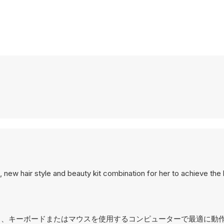
, new hair style and beauty kit combination for her to achieve the
されており、キーボードまたはマウスを使用するコンピューターで最適に動