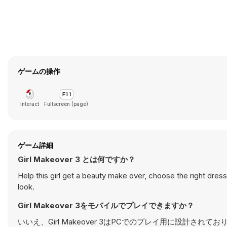
ゲームの操作
Interact
Fullscreen (page)
ゲーム詳細
Girl Makeover 3 とは何ですか？
Help this girl get a beauty make over, choose the right dress
look.
Girl Makeover 3をモバイルでプレイできますか？
いいえ、Girl Makeover 3はPCでのプレイ用に設計