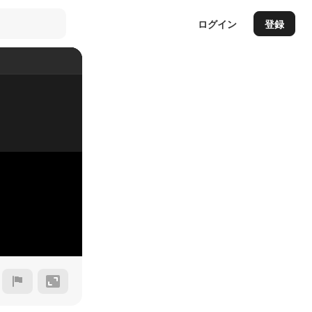
ログイン
登録