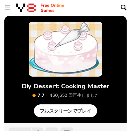
Diy Dessert: Cooking Master
7.7
460,652 回再生しました
フルスクリーンでプレイ