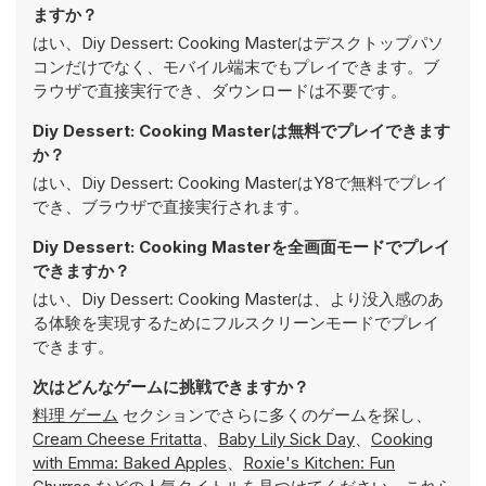
ますか？
はい、Diy Dessert: Cooking Masterはデスクトップパソ
コンだけでなく、モバイル端末でもプレイできます。ブ
ラウザで直接実行でき、ダウンロードは不要です。
Diy Dessert: Cooking Masterは無料でプレイできます
か？
はい、Diy Dessert: Cooking MasterはY8で無料でプレイ
でき、ブラウザで直接実行されます。
Diy Dessert: Cooking Masterを全画面モードでプレイ
できますか？
はい、Diy Dessert: Cooking Masterは、より没入感のあ
る体験を実現するためにフルスクリーンモードでプレイ
できます。
次はどんなゲームに挑戦できますか？
料理 ゲーム
セクションでさらに多くのゲームを探し、
Cream Cheese Fritatta
、
Baby Lily Sick Day
、
Cooking
with Emma: Baked Apples
、
Roxie's Kitchen: Fun