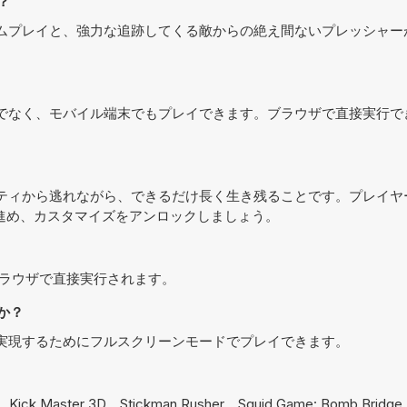
？
バイバルゲームプレイと、強力な追跡してくる敵からの絶え間ないプレッシャ
パソコンだけでなく、モバイル端末でもプレイできます。ブラウザで直接実行
追跡エンティティから逃れながら、できるだけ長く生き残ることです。プレイ
進め、カスタマイズをアンロックしましょう。
でき、ブラウザで直接実行されます。
すか？
ある体験を実現するためにフルスクリーンモードでプレイできます。
、
Kick Master 3D
、
Stickman Rusher
、
Squid Game: Bomb Bridge