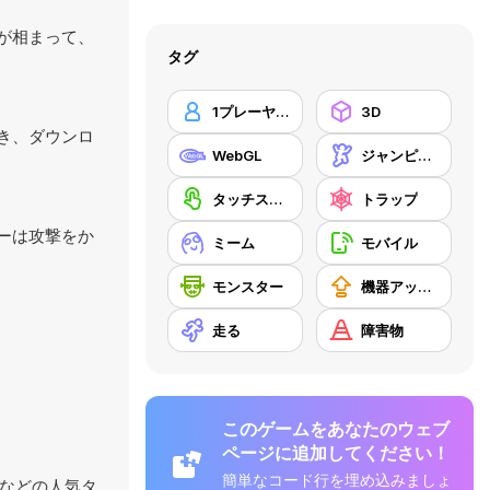
ーが相まって、
タグ
1プレーヤー
3D
でき、ダウンロ
WebGL
ジャンピング
タッチスクリーン
トラップ
ヤーは攻撃をか
ミーム
モバイル
モンスター
機器アップグレードの購入
走る
障害物
このゲームをあなたのウェブ
ページに追加してください！
簡単なコード行を埋め込みましょ
などの人気タ