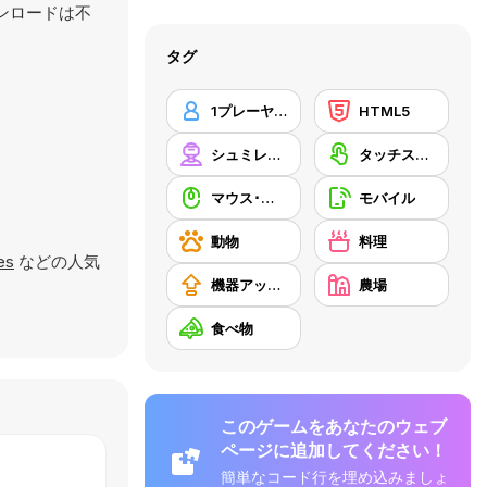
ウンロードは不
タグ
1プレーヤー
HTML5
シュミレーション
タッチスクリーン
マウス･スキル
モバイル
動物
料理
es
などの人気
機器アップグレードの購入
農場
食べ物
このゲームをあなたのウェブ
ページに追加してください！
簡単なコード行を埋め込みましょ