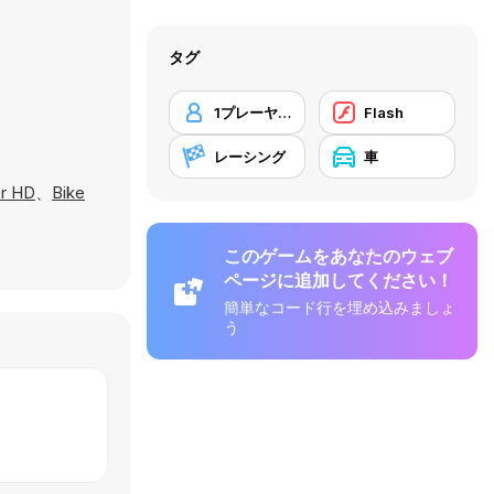
タグ
1プレーヤー
Flash
レーシング
車
er HD
、
Bike
このゲームをあなたのウェブ
ページに追加してください！
簡単なコード行を埋め込みましょ
う