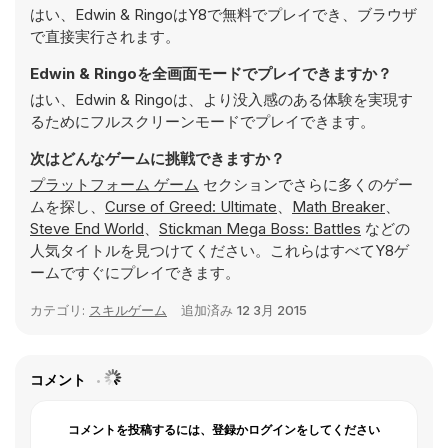
はい、Edwin & RingoはY8で無料でプレイでき、ブラウザ
で直接実行されます。
Edwin & Ringoを全画面モードでプレイできますか？
はい、Edwin & Ringoは、より没入感のある体験を実現す
るためにフルスクリーンモードでプレイできます。
次はどんなゲームに挑戦できますか？
プラットフォーム ゲーム
セクションでさらに多くのゲー
ムを探し、
Curse of Greed: Ultimate
、
Math Breaker
、
Steve End World
、
Stickman Mega Boss: Battles
などの
人気タイトルを見つけてください。これらはすべてY8ゲ
ームですぐにプレイできます。
カテゴリ:
スキルゲーム
追加済み
12 3月 2015
コメント
コメントを投稿するには、登録かログインをしてください