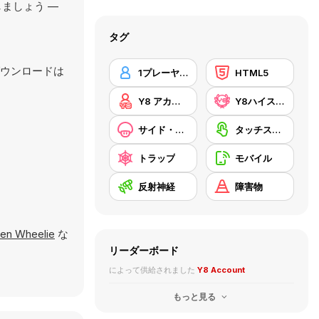
ましょう —
タグ
ダウンロードは
1プレーヤー
HTML5
Y8 アカウント
Y8ハイスコア
サイド・スクローリング
タッチスクリーン
トラップ
モバイル
反射神経
障害物
den Wheelie
な
リーダーボード
によって供給されました
Y8 Account
もっと見る