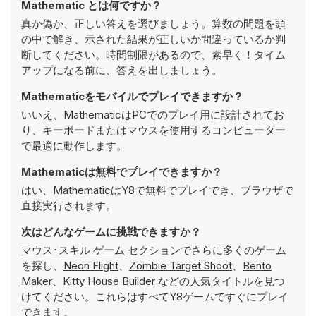
Mathematic とは何ですか？
真か偽か、正しい答えを選びましょう。算数の問題を頭
の中で解き、示された結果が正しいか間違っているか判
断してください。時間制限があるので、素早く！タイム
アップになる前に、答えを出しましょう。
Mathematicをモバイルでプレイできますか？
いいえ、MathematicはPCでのプレイ用に設計されてお
り、キーボードまたはマウスを使用するコンピューター
で最適に動作します。
Mathematicは無料でプレイできますか？
はい、MathematicはY8で無料でプレイでき、ブラウザで
直接実行されます。
次はどんなゲームに挑戦できますか？
マウス･スキル ゲーム
セクションでさらに多くのゲーム
を探し、
Neon Flight
、
Zombie Target Shoot
、
Bento
Maker
、
Kitty House Builder
などの人気タイトルを見つ
けてください。これらはすべてY8ゲームですぐにプレイ
できます。