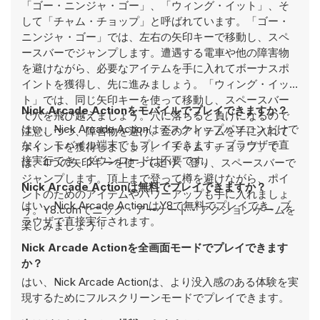
「ゴー・ニンジャ・ゴー」、「ウィング・イット」、そ
して「チャム・チョップ」と呼ばれています。「ゴー・
ニンジャ・ゴー」では、左右の矢印キーで移動し、スペ
ースバーでジャンプします。遭遇する電車や他の障害物
を避けながら、必要なアイテムを手に入れてボーナスポ
イントを獲得し、先に進みましょう。「ウィング・イッ
ト」では、同じ矢印キーを使って移動し、スペースバー
Nick Arcade Actionをモバイルでプレイできますか？
で穴を飛び越えましょう。穴に落ちると負けになるので
はい、Nick Arcade Actionはデスクトップパソコンだけで
注意しつつ、障害物を避け、金のアイテムを手に入れて
なく、モバイル端末でもプレイできます。ブラウザで直
ポイントを獲得しましょう。「チャム・チョップ」で
接実行でき、ダウンロードは不要です。
は、4つの矢印キーを使って走り、登り、スペースバーで
ジャンプします。頂上まで登って樽を避けながら、ポイ
Nick Arcade Actionは無料でプレイできますか？
ントのためのアイテムやパワーアップも手に入れましょ
はい、Nick Arcade ActionはY8で無料でプレイでき、ブ
う。Y8.comでニック・アーケード・アクションゲームを
ラウザで直接実行されます。
楽しみましょう！
Nick Arcade Actionを全画面モードでプレイできます
か？
はい、Nick Arcade Actionは、より没入感のある体験を実
現するためにフルスクリーンモードでプレイできます。