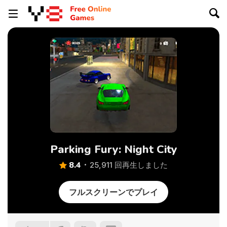
Parking Fury: Night City
8.4
25,911 回再生しました
フルスクリーンでプレイ