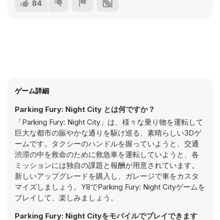
84
ゲーム詳細
Parking Fury: Night City とは何ですか？
「Parking Fury: Night City」は、様々な乗り物を運転して
巨大な都市の賑やかな通りを駆け巡る、素晴らしい3Dゲ
ームです。タクシーのハンドルを握っていようと、交通
渋滞の中を救命のために救急車を運転していようと、各
ミッションには独自の課題と報酬が用意されています。
新しいアップグレードを購入し、ガレージで車をカスタ
マイズしましょう。Y8でParking Fury: Night Cityゲームを
プレイして、楽しみましょう。
Parking Fury: Night Cityをモバイルでプレイできます