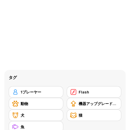
タグ
1プレーヤー
Flash
動物
機器アップグレードの購入
犬
猫
魚