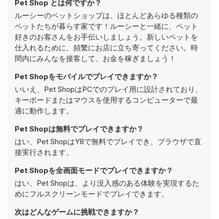
Pet Shop とは何ですか？
ルーシーのペットショップは、ほとんどあらゆる種類の
ペットたちが暮らす家です！ルーシーと一緒に、ペット
好きのお客さんをお手伝いしましょう。新しいペットを
仕入れるために、頻繁にお店に立ち寄ってください。時
間内にみんなを接客して、お金を稼ぎましょう！
Pet Shopをモバイルでプレイできますか？
いいえ、Pet ShopはPCでのプレイ用に設計されており、
キーボードまたはマウスを使用するコンピューターで最
適に動作します。
Pet Shopは無料でプレイできますか？
はい、Pet ShopはY8で無料でプレイでき、ブラウザで直
接実行されます。
Pet Shopを全画面モードでプレイできますか？
はい、Pet Shopは、より没入感のある体験を実現するた
めにフルスクリーンモードでプレイできます。
次はどんなゲームに挑戦できますか？