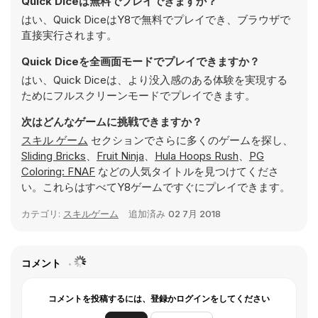
Quick Diceは無料でプレイできますか？
はい、Quick DiceはY8で無料でプレイでき、ブラウザで
直接実行されます。
Quick Diceを全画面モードでプレイできますか？
はい、Quick Diceは、より没入感のある体験を実現する
ためにフルスクリーンモードでプレイできます。
次はどんなゲームに挑戦できますか？
スキル ゲーム
セクションでさらに多くのゲームを探し、
Sliding Bricks
、
Fruit Ninja
、
Hula Hoops Rush
、
PG
Coloring: FNAF
などの人気タイトルを見つけてくださ
い。これらはすべてY8ゲームですぐにプレイできます。
カテゴリ:
スキルゲーム
追加済み
02 7月 2018
コメント
コメントを投稿するには、登録かログインをしてください