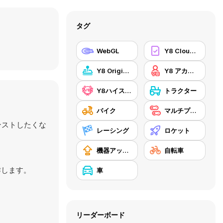
タグ
WebGL
Y8 Cloud Save
Y8 Originals
Y8 アカウント
Y8ハイスコア
トラクター
バイク
マルチプレイヤー
ンストしたくな
レーシング
ロケット
機器アップグレードの購入
自転車
作します。
車
リーダーボード