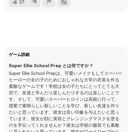
27
ゲーム詳細
Super Ellie School Prep とは何ですか？
Super Ellie School Prepは、可愛いメイクもしてスーパー
ヒーローの女の子のためにおしゃれな大学の衣装を作る
素敵なゲームです！学校は女の子たちにとってとても大
切で、友達と学んだり楽しんだりするのは楽しいことで
す。そして、可愛いスーパーヒロインは高校に行って、
授業で素晴らしい新しいことを学び、新しい友達を作り
たいと思っています。彼女は良い印象を与えたいと思っ
ています。彼女が顔に美容とクレンジングマスクを塗る
のを手伝ってくれませんか？彼女は学校の服装でも素敵
に見られたいと思っています。彼女がワードローブから