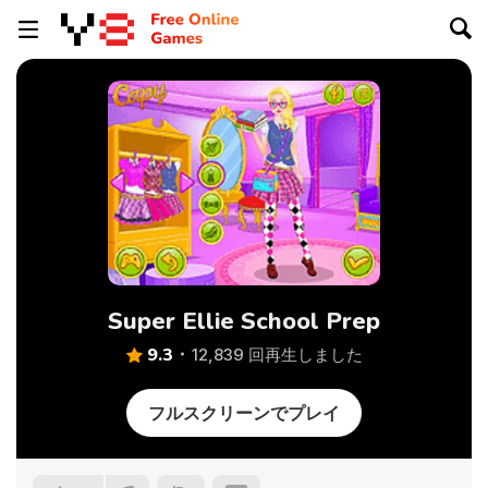
Super Ellie School Prep
9.3
12,839 回再生しました
フルスクリーンでプレイ