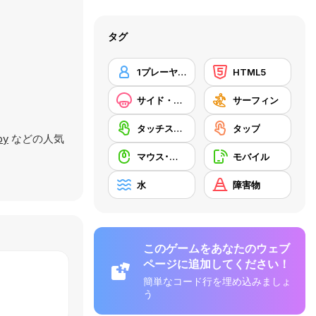
タグ
1プレーヤー
HTML5
サイド・スクローリング
サーフィン
タッチスクリーン
タップ
by
などの人気
マウス･スキル
モバイル
水
障害物
このゲームをあなたのウェブ
ページに追加してください！
簡単なコード行を埋め込みましょ
う