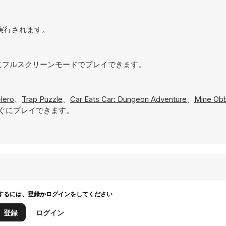
接実行されます。
ためにフルスクリーンモードでプレイできます。
Hero
、
Trap Puzzle
、
Car Eats Car: Dungeon Adventure
、
Mine Ob
ぐにプレイできます。
するには、登録かログインをしてください
登録
ログイン