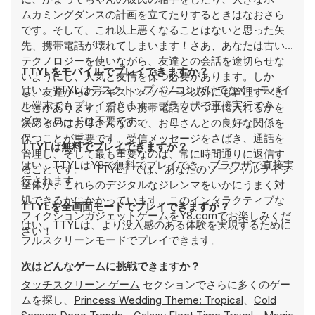
ムカミングダンスの計画を立てたりするときはなおさら
です。そして、これ以上悪くなることはないと思った矢
先、携帯電話が壊れてしまいます！さあ、あなたは古い
テクノロジーを使いながら、友達との会話を途切らせな
TTYLをモバイルでプレイできますか？
いようにし、人気と友情を保つ必要があります。しか
はい、TTYLはデスクトップパソコンだけでなく、モバイ
し、友達からのテキストメッセージ以外にも管理すべき
ル端末でもプレイできます。ブラウザで直接実行でき、
ことがあります。新しい携帯電話をいつ手に入れるかを
ダウンロードは不要です。
決めるのはお母さんなので、お母さんとの良好な関係を
保つことが重要です。受信メッセージをさばき、通話を
TTYLは無料でプレイできますか？
管理し、そして最も重要なのは、常に時間通りに返信す
はい、TTYLはY8で無料でプレイでき、ブラウザで直接実
ることです。「TTYL」では、あなたのソーシャルライフ
行されます。
全体が、これらのデジタルなジレンマをいかにうまく対
処できるかにかかっています。このインタラクティブな
TTYLを全画面モードでプレイできますか？
フィクションガジェットゲームをY8.comでお楽しみくだ
はい、TTYLは、より没入感のある体験を実現するために
さい！
フルスクリーンモードでプレイできます。
次はどんなゲームに挑戦できますか？
タッチスクリーン ゲーム
セクションでさらに多くのゲー
ムを探し、
Princess Wedding Theme: Tropical
、
Cold