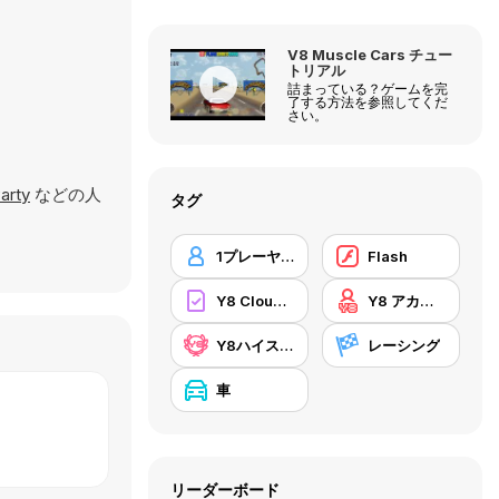
V8 Muscle Cars チュー
トリアル
詰まっている？ゲームを完
了する方法を参照してくだ
さい。
arty
などの人
タグ
1プレーヤー
Flash
Y8 Cloud Save
Y8 アカウント
Y8ハイスコア
レーシング
車
リーダーボード