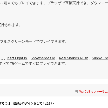
、モバイル端末でもプレイできます。ブラウザで直接実行でき、ダウンロ
接実行されます。
ためにフルスクリーンモードでプレイできます。
し、
Kart Fight io
、
Snowheroes io
、
Real Snakes Rush
、
Sunny Tro
すべてY8ゲームですぐにプレイできます。
WarCall ioフォーラム
するには、登録かログインをしてください