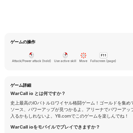
ゲームの操作
Attack/Power attack (hold)
Use active skill
Move
Fullscreen (page)
ゲーム詳細
WarCall io とは何ですか？
史上最高のIOバトルロワイヤル格闘ゲーム！ゴールドを集
ソース、パワーアップが見つかるよ。アリーナでパワーアッ
入るかもしれないよ。Y8.comでこのゲームを楽しんでね！
WarCall ioをモバイルでプレイできますか？