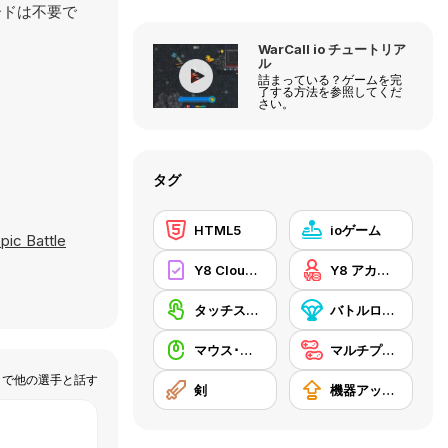
ードは不要で
WarCall io チュートリア
ル
詰まっている？ゲームを完
了する方法を参照してくだ
さい。
タグ
HTML5
ioゲーム
pic Battle
Y8 Cloud Save
Y8 アカウント
タッチスクリーン
バトルロイヤル
マウス･スキル
マルチプレイヤー
で他の選手と話す
剣
機器アップグレードの購入