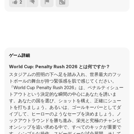
2
ゲーム詳細
World Cup: Penalty Rush 2026 とは何ですか？
スタジアムの照明の下へ足を踏み入れ、世界最大のフッ
トボールの舞台が持つ緊張感を肌で感じてください。
『World Cup Penalty Rush 2026』は、ペナルティシュー
トアウトという決定的な瞬間の中心にあなたを誘いま
す。あなたの国を選び、ショットを構え、正確にシュー
トを打ちましょう。あるいは、ゴールキーパーとしてダ
イブして、ヒーローのようなセーブを決めましょう。ノ
ックアウトラウンドを勝ち進み、栄光と究極のチャンピ
オンシップを追い求める中で、すべてのキックが重要で
す。シンプルな操作、スピーディーな試合展開、そして