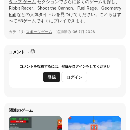
タップ ゲーム
セクションでさらに多くのゲームを探し、
Ribbit Racer
、
Shoot the Cannon
、
Fuel Rage
、
Geometry
Ball
などの人気タイトルを見つけてください。これらはす
べてY8ゲームですぐにプレイできます。
カテゴリ:
スポーツゲーム
追加済み
06 7月 2026
コメント
コメントを投稿するには、登録かログインをしてください
登録
ログイン
関連のゲーム