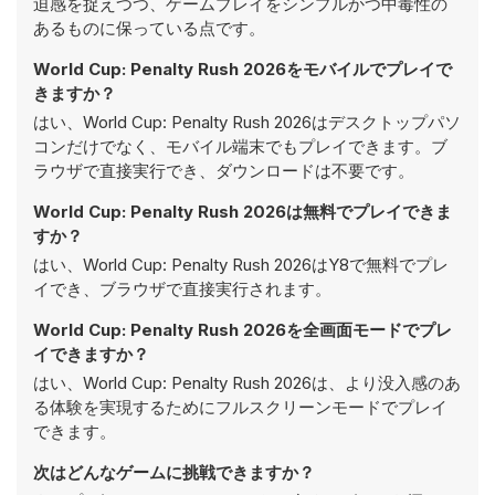
迫感を捉えつつ、ゲームプレイをシンプルかつ中毒性の
あるものに保っている点です。
World Cup: Penalty Rush 2026をモバイルでプレイで
きますか？
はい、World Cup: Penalty Rush 2026はデスクトップパソ
コンだけでなく、モバイル端末でもプレイできます。ブ
ラウザで直接実行でき、ダウンロードは不要です。
World Cup: Penalty Rush 2026は無料でプレイできま
すか？
はい、World Cup: Penalty Rush 2026はY8で無料でプレ
イでき、ブラウザで直接実行されます。
World Cup: Penalty Rush 2026を全画面モードでプレ
イできますか？
はい、World Cup: Penalty Rush 2026は、より没入感のあ
る体験を実現するためにフルスクリーンモードでプレイ
できます。
次はどんなゲームに挑戦できますか？