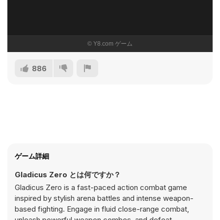
886
ゲーム詳細
Gladicus Zero とは何ですか？
Gladicus Zero is a fast-paced action combat game
inspired by stylish arena battles and intense weapon-
based fighting. Engage in fluid close-range combat,
unleash powerful weapon combos, and defeat