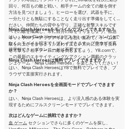
回り、何百もの敵と戦い、相手チームの全ての敵を倒す
方法を見つけましょう。ヒーローを選び、武器を手に、
一分たりとも無駄にすることなく走り出す準備をしてく
ださい。仲間たちの背中を守り、正確な射撃スキルです
Ninja Clash Heroesをモバイルでプレイできますか？
べての敵を殲滅し、常に自分の命を守りましょう。救急
はい、Ninja Clash Heroesはデスクトップパソコンだけで
キットやパワーアップアイテムを拾い集めて、ゲーム体
なく、モバイル端末でもプレイできます。ブラウザで直
験を向上させましょう。迷わず正しい方向に照準を合わ
接実行でき、ダウンロードは不要です。
せて撃ち、相手チームの敵を倒しましょう。Y8.comで、
この最新のエキサイティングなアクション満載のクラッ
Ninja Clash Heroesは無料でプレイできますか？
シュゲーム「Ninja Clash Heroes」を楽しんでください！
はい、Ninja Clash HeroesはY8で無料でプレイでき、ブ
ラウザで直接実行されます。
Ninja Clash Heroesを全画面モードでプレイできます
か？
はい、Ninja Clash Heroesは、より没入感のある体験を実
現するためにフルスクリーンモードでプレイできます。
次はどんなゲームに挑戦できますか？
血 ゲーム
セクションでさらに多くのゲームを探し、